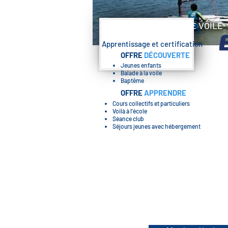
ECOLE FRANCAISE DE VOILE
Apprentissage et certification
OFFRE
DÉCOUVERTE
Jeunes enfants
Balade à la voile
Baptême
OFFRE
APPRENDRE
Cours collectifs et particuliers
Voilà à l'école
Séance club
Séjours jeunes avec
hébergement