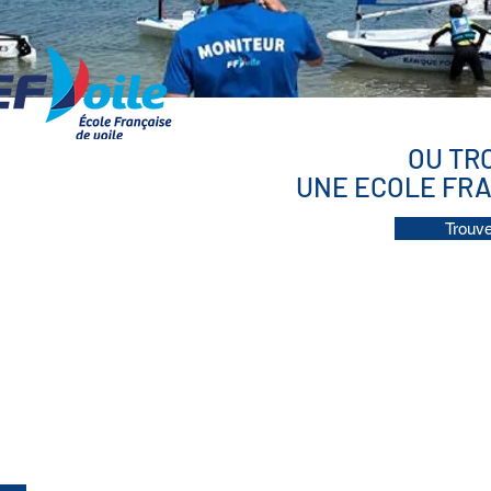
OU TR
UNE ECOLE FRA
Trouve
Comité Départemental Voile 8
cdv83@voilesud.fr