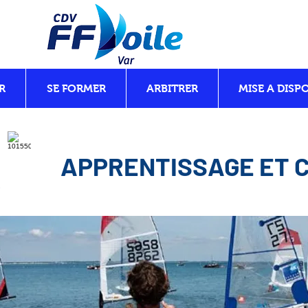
R
SE FORMER
ARBITRER
MISE A DISP
APPRENTISSAGE ET C